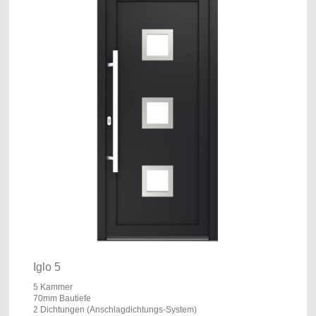
Iglo 5
5 Kammer
70mm Bautiefe
2 Dichtungen (Anschlagdichtungs-System)