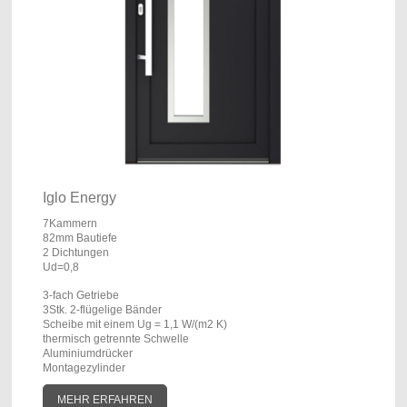
Iglo Energy
7Kammern
82mm Bautiefe
2 Dichtungen
Ud=0,8
3-fach Getriebe
3Stk. 2-flügelige Bänder
Scheibe mit einem Ug = 1,1 W/(m2 K)
thermisch getrennte Schwelle
Aluminiumdrücker
Montagezylinder
MEHR ERFAHREN